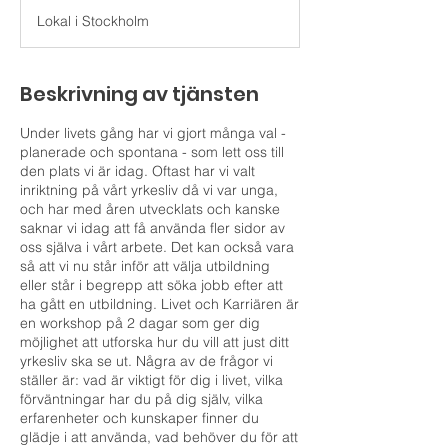
s
Lokal i Stockholm
l
u
t
a
Beskrivning av tjänsten
d
Under livets gång har vi gjort många val -
planerade och spontana - som lett oss till
den plats vi är idag. Oftast har vi valt
inriktning på vårt yrkesliv då vi var unga,
och har med åren utvecklats och kanske
saknar vi idag att få använda fler sidor av
oss själva i vårt arbete. Det kan också vara
så att vi nu står inför att välja utbildning
eller står i begrepp att söka jobb efter att
ha gått en utbildning. Livet och Karriären är
en workshop på 2 dagar som ger dig
möjlighet att utforska hur du vill att just ditt
yrkesliv ska se ut. Några av de frågor vi
ställer är: vad är viktigt för dig i livet, vilka
förväntningar har du på dig själv, vilka
erfarenheter och kunskaper finner du
glädje i att använda, vad behöver du för att