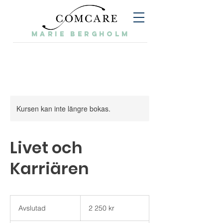
Marie Bergholm
Kursen kan inte längre bokas.
Livet och
Karriären
2 250
svenska
Avslutad
A
2 250 kr
kronor
v